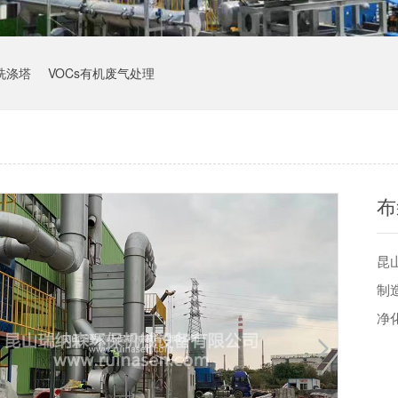
洗涤塔
VOCs有机废气处理
布
昆
制
净