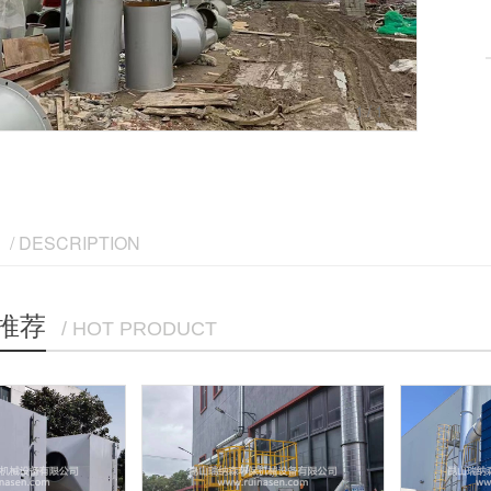
1
/1
/ DESCRIPTION
推荐
/ HOT PRODUCT