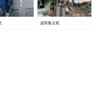
机
滤筒集尘机